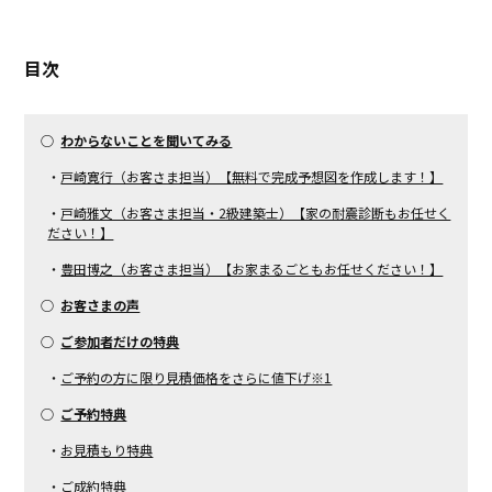
目次
○
わからないことを聞いてみる
・
戸崎寛行（お客さま担当）【無料で完成予想図を​作成します！】
・
戸崎雅文（お客さま担当・2級建築士）【家の耐震診断も​お任せく
ださい！】
・
豊田博之（お客さま担当）【お家まるごとも​お任せください！】
○
お客さまの声
○
ご参加者だけの特典
・
ご予約の方に限り見積価格をさらに値下げ※1
○
ご予約特典
・
お見積もり特典
・
ご成約特典