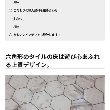
・
After
○
こだわりの輸入建材を組み合わせ
・
Before
・
After
○
かわいいインテリアも設計します！
六角形のタイルの床は遊び心あふれ
る上質デザイン。